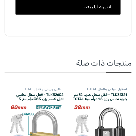
لا توجد آراء بعد.
منتجات ذات صلة
اسافيل وبراغي واقفال TOTAL
اسافيل وبراغي واقفال TOTAL
TLK31321 - قفل سطل حديد 32مم
TLK32602 - قفل سطل نحاسي
جوزة نحاس وزن 95 غرام نوع TOTAL
ثقيل 6سم وزن 385غرام مع 3
مفاتيح ((صناعي )) TOTAL