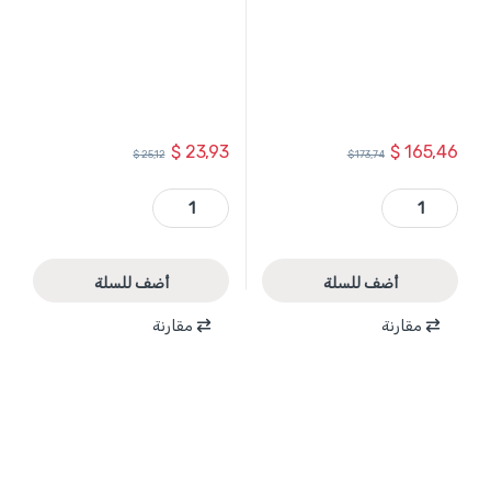
$
23,93
$
165,46
$
25,12
$
173,74
TCBK0205 - بلنكو 5 طن ارتفاع 3 متر - الوزن 42.5 كغ صناعي TOTAL quantity
TAKD2608M - علبة ريش فارغة 4 طبقات TOTAL quantity
أضف للسلة
أضف للسلة
مقارنة
مقارنة