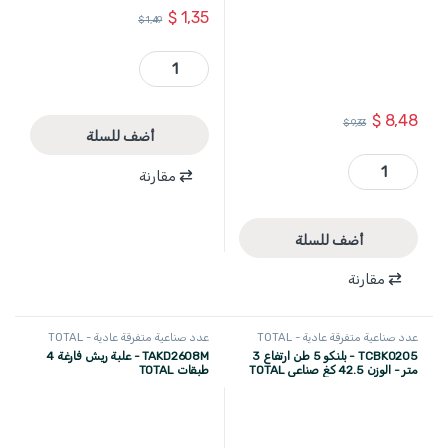
$
1,35
$
1,49
TDOES14151 - مفتاح شق 14 × 15 ماركة TOTAL quantity
$
8,48
$
9,33
أضف للسلة
TACGT3011 - سيليكون حراري عبوة 1 كغ ماركة TOTAL quantity
مقارنة
أضف للسلة
مقارنة
عدد صناعية متفرقة عادية - TOTAL
عدد صناعية متفرقة عادية - TOTAL
TCBK0205 - بلنكو 5 طن ارتفاع 3
TAKD2608M - علبة ريش فارغة 4
متر - الوزن 42.5 كغ صناعي TOTAL
طبقات TOTAL