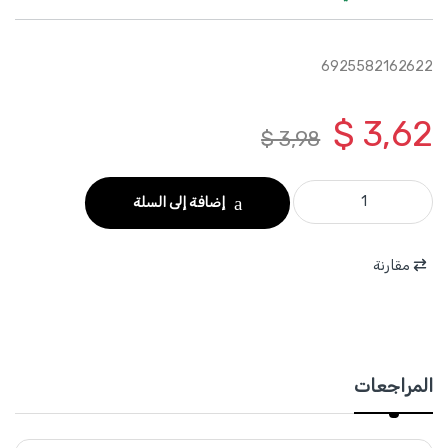
6925582162622
$
3,62
$
3,98
WJDS4206321 - علبة براغي 4.2× 63 مم لزوم جبسمبورد للمعدن عدد 100 برغي TOTAL quantity
إضافة إلى السلة
مقارنة
المراجعات