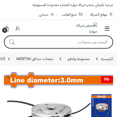
Skip to navigatio
Skip to conten
مرحبا بكم في متجر شركة حوارة للتجارة محدودة المسؤولية
موقع الشركة
تتبع الطلب
حسابي
0
البحث عن:
الرئيسية
مجموعة وادفو
معدات حدائق WADFOW
WJC2403 - بكرة ل
🔍
9%
-