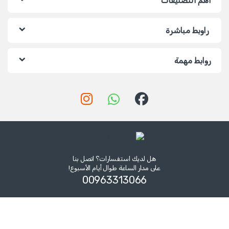
أهم التصنيفات
راوبط مباشرة
روابط مهمة
هل لديك استفسارات؟ اتصل بنا
على مدار الساعة طوال أيام الأسبوع!
00963313066‏