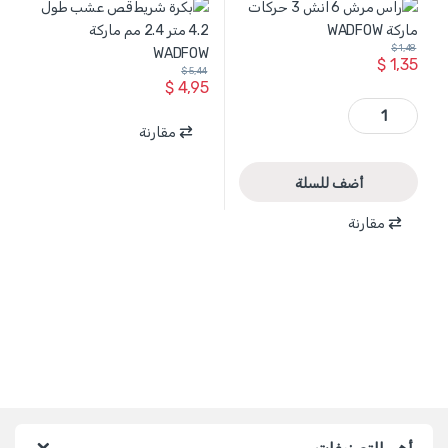
$
1,48
$
1,35
$
5,44
$
4,95
WNE1E06 - راس مرش 6 انش 3 حركات ماركة WADFOW quantity
مقارنة
أضف للسلة
مقارنة