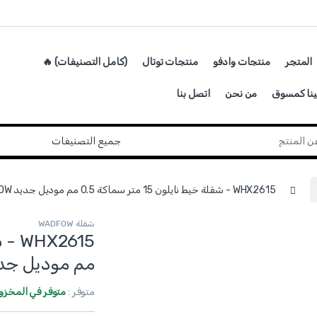
المتجر
منتجات وادفو
منتجات توتال
(كامل التصنيفات) 🔥
ينا كمسوق
من نحن
اتصل بنا
WHX2615 - شقلة خيط نايلون 15 متر سماكة 0.5 مم موديل جديد WADFOW
شقلة WADFOW
مم موديل جديد OW
متوفر :
متوفر في المخزو