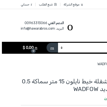
موقع الشركة
تتبع الطلب
حسابي
الدعم الفني
00963313066‏
البريد: info@hawarabros.com
$
0,00
0
WHX2615 - شقلة خيط نايلون 15 متر سماكة 0.5
WADF
ن