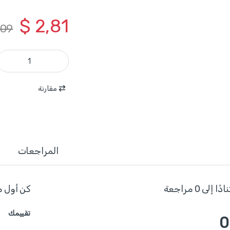
$
2,81
,09
WHX2615 - شقلة خيط نايلون 15 متر سماكة 0.5 مم موديل جديد WADFOW quantity
مقارنة
المراجعات
ا إلى 0 مراجعة
كن أول م
تقييمك
0