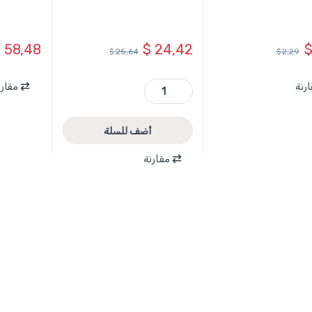
$
58,48
$
24,42
$
25,64
$
2,29
WLE1M03 - شقلة ليزر احمر خطين 15 متر WADFOW quantity
رنة
مقارن
أضف للسلة
مقارنة