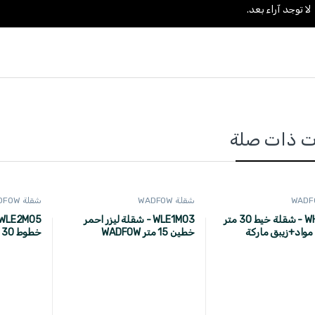
لا توجد آراء بعد.
ت ذات صلة
شقلة WADFOW
شقلة WADFOW
WHX1630 - شقلة خيط 30 متر
WLE1M03 - شقلة ليزر احمر
مواد+زيبق ماركة
خطين 15 متر WADFOW
خطوط 30 متر ماركة WADFOW
W