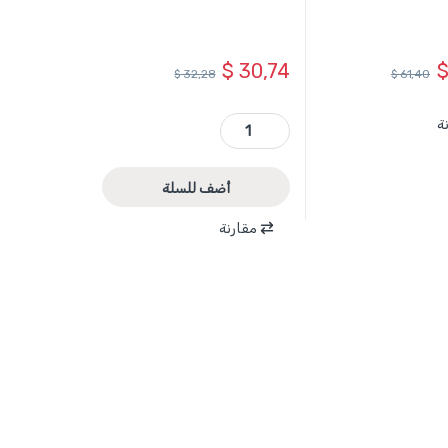
$
30,74
$
32,28
$
61,40
WLE2M03 - شقلة ليزر اخضر خطين 0-30 متر WADFOW حديث quantity
ة
أضف للسلة
مقارنة