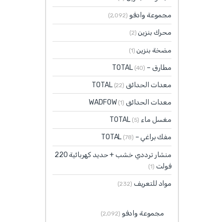
مجموعة وادفو
(2٬092)
محرك بنزين
(2)
مضخة بنزين
(1)
مطارق – TOTAL
(40)
معدات الحدائق TOTAL
(22)
معدات الحدائق WADFOW
(1)
مغسل ماء TOTAL
(5)
مفك براغي – TOTAL
(78)
منشار ترددي خشب + حديد كهربائية 220
فولت
(1)
مواد للتعريف
(232)
مجموعة وادفو
(2٬092)