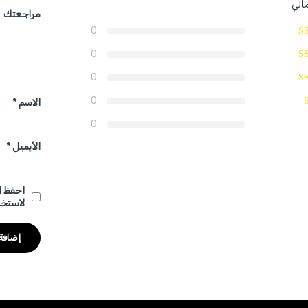
الي
مراجعتك
0
0
0
0
الاسم
*
0
الأيميل
*
احفظ ا
لاستخد