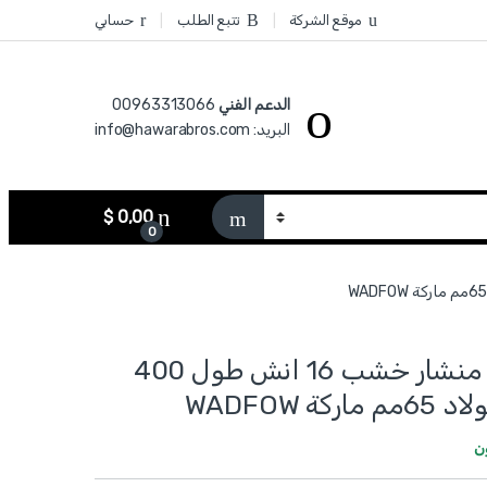
موقع الشركة
تتبع الطلب
حسابي
الدعم الفني
00963313066‏
البريد: info@hawarabros.com
$
0,00
0
WHW8G16 - منشار خشب 16 انش طول 400
ن