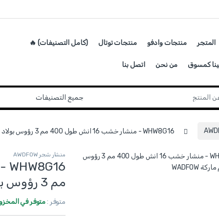
المتجر
منتجات وادفو
منتجات توتال
(كامل التصنيفات) 🔥
ينا كمسوق
من نحن
اتصل بنا
WHW8G16 - منشار خشب 16 انش طول 400 مم 3 رؤوس بولاد 65مم ماركة WADFOW
منشار شجر AWDFOW
مم 3 رؤوس بولاد 65مم ماركة WADFOW
متوفر :
متوفر في المخزو