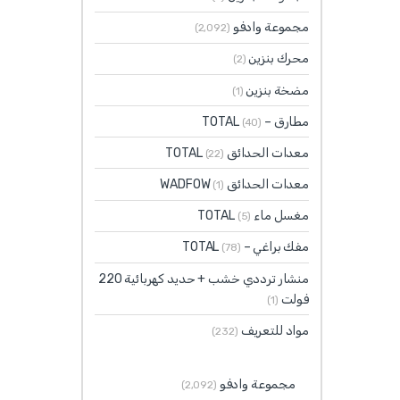
مجموعة وادفو
(2٬092)
محرك بنزين
(2)
مضخة بنزين
(1)
مطارق – TOTAL
(40)
معدات الحدائق TOTAL
(22)
معدات الحدائق WADFOW
(1)
مغسل ماء TOTAL
(5)
مفك براغي – TOTAL
(78)
منشار ترددي خشب + حديد كهربائية 220
فولت
(1)
مواد للتعريف
(232)
مجموعة وادفو
(2٬092)