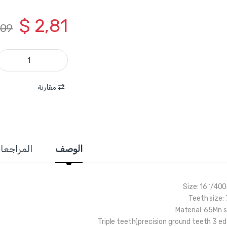
$
2,81
,09
WHW8G16 - منشار خشب 16 انش طول 400 مم 3 رؤوس بولاد 65مم ماركة WADFOW quantity
مقارنة
الوصف
المراجعا
Size: 16″/4
Teeth size: 
Material: 65Mn s
Triple teeth(precision ground teeth 3 ed