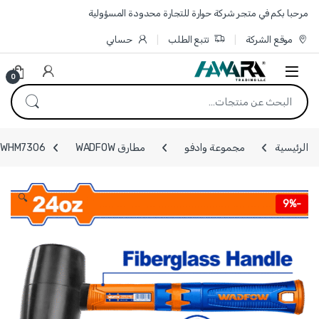
Skip to navigatio
Skip to conten
مرحبا بكم في متجر شركة حوارة للتجارة محدودة المسؤولية
موقع الشركة
تتبع الطلب
حسابي
0
البحث عن:
الرئيسية
مجموعة وادفو
مطارق WADFOW
WHM7306 - مطرقة كوشوك سوداء 660 غرام يد فيبر غلاس ماركة WADFOW
🔍
9%
-