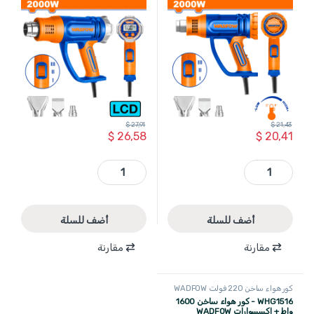
WADFOW
$
27,91
$
21,43
$
26,58
$
20,41
WHG1520 - كور هواء ساخن 2000 واط مع قرص خلفي للتحكم بالحرارة (50-550) + اكسسوارات WADFOW quantity
WHG1530 - كور هواء ساخن 2000 واط ديجتال 3 سرعات مجال الحرارة (50-600) مع اكسسوارات WADFOW quantity
أضف للسلة
أضف للسلة
مقارنة
مقارنة
كور هواء ساخن 220 فولت WADFOW
WHG1516 - كور هواء ساخن 1600
واط + اكسسوارات WADFOW