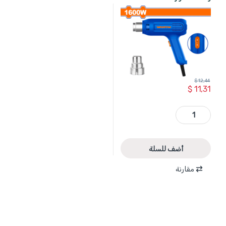
$
12,44
$
11,31
WHG1516 - كور هواء ساخن 1600 واط + اكسسوارات WADFOW quantity
أضف للسلة
مقارنة