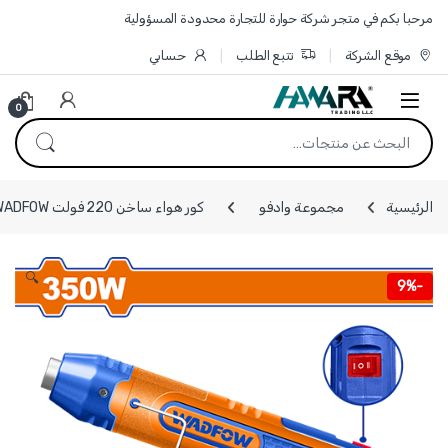
Skip to navigatio
Skip to conten
مرحبا بكم في متجر شركة حوارة للتجارة محدودة المسؤولية
موقع الشركة
تتبع الطلب
حسابي
0
البحث عن:
الرئيسية
مجموعة وادفو
كور هواء ساخن 220 فولت WADFOW
🔍
9%
-