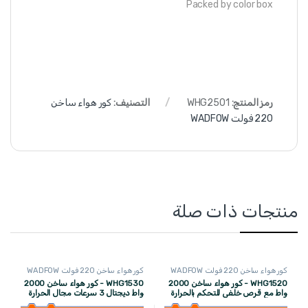
Packed by color box
رمز المنتج:
WHG2501
التصنيف:
كور هواء ساخن
220 فولت WADFOW
منتجات ذات صلة
كور هواء ساخن 220 فولت WADFOW
كور هواء ساخن 220 فولت WADFOW
WHG1520 - كور هواء ساخن 2000
WHG1530 - كور هواء ساخن 2000
واط مع قرص خلفي للتحكم بالحرارة
واط ديجتال 3 سرعات مجال الحرارة
(50-550) + اكسسوارات WADFOW
(50-600) مع اكسسوارات