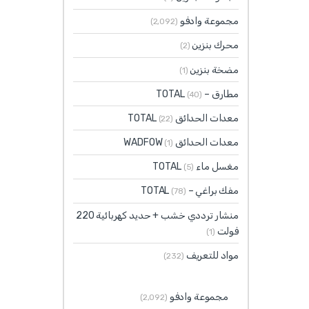
مجموعة وادفو
(2٬092)
محرك بنزين
(2)
مضخة بنزين
(1)
مطارق – TOTAL
(40)
معدات الحدائق TOTAL
(22)
معدات الحدائق WADFOW
(1)
مغسل ماء TOTAL
(5)
مفك براغي – TOTAL
(78)
منشار ترددي خشب + حديد كهربائية 220
فولت
(1)
مواد للتعريف
(232)
مجموعة وادفو
(2٬092)