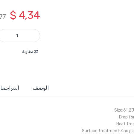
$
4,34
77
WGP2A06 - بريسة ثنائية 6 انش ماركة WADFOW quantity
مقارنة
الوصف
المراجعا
Size:6″,2
Drop fo
Heat tre
Surface treatment:Zinc pl