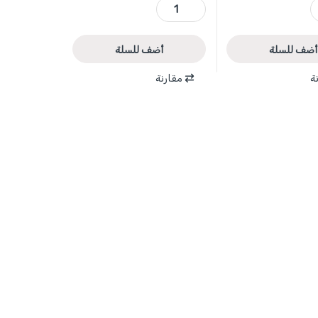
WAD
WGP5D10 - طقم بريسة سحب 26 قطعة مع مطرقة جانبية WADFOW quantity
أضف للسلة
أضف للسلة
ة
مقارنة