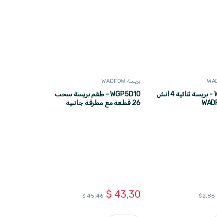
بريسة WADFOW
WGP2A04 - بريسة ثنائية 4 انش
WGP5D10 - طقم بريسة سحب
26 قطعة مع مطرقة جانبية
WADFOW
$
43,30
$
45,46
$
2,86