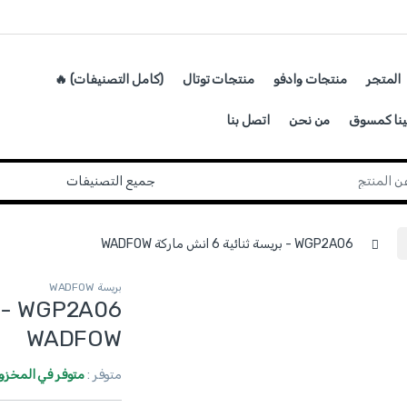
المتجر
منتجات وادفو
منتجات توتال
(كامل التصنيفات) 🔥
ينا كمسوق
من نحن
اتصل بنا
WGP2A06 - بريسة ثنائية 6 انش ماركة WADFOW
بريسة WADFOW
WADFOW
متوفر :
متوفر في المخزو