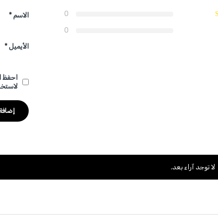
0
الاسم
*
0
الأيميل
*
احفظ ا
لاستخد
لا توجد آراء بعد.