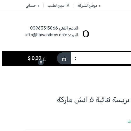
موقع الشركة
تتبع الطلب
حسابي
الدعم الفني
00963313066‏
البريد: info@hawarabros.com
$
0,00
0
WGP2A06 - بريسة ثنائية 6 انش ماركة
ن