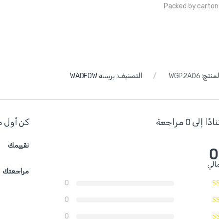
Packed by carton
لمنتج:
WGP2A06
التصنيف:
بريسة WADFOW
ا إلى 0 مراجعة
كن أول م
تقييمك
0
الي
مراجعتك
0
0
0