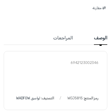
مقارنة
الوصف
المراجعات
6942123002346
رمز المنتج:
WGJ5815
التصنيف:
لواصق WADFOW