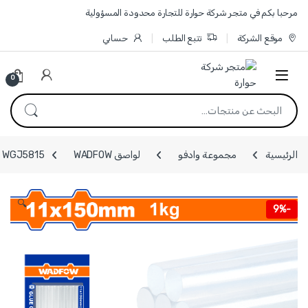
Skip to navigatio
Skip to conten
مرحبا بكم في متجر شركة حوارة للتجارة محدودة المسؤولية
موقع الشركة
تتبع الطلب
حسابي
0
البحث عن:
الرئيسية
مجموعة وادفو
لواصق WADFOW
WGJ5815 - سيليكون حراري عبوة 1 كغ ماركة WADFOW
🔍
9%
-