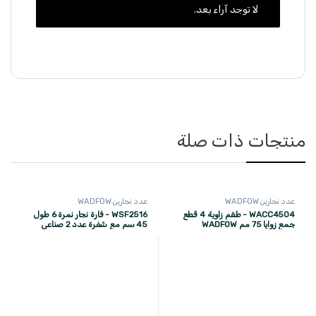
لا توجد آراء بعد.
منتجات ذات صلة
عدد نجارين WADFOW
عدد نجارين WADFOW
WACC4504 - طقم زاوية 4 قطع
WSF2516 - فارة نجار نمرة 6 طول
جمع زوايا 75 مم WADFOW
45 سم مع شفرة عدد 2 صناعي
ماركة WADFOW