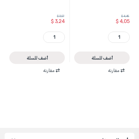
$
3,57
$
4,45
$
3,24
$
4,05
WSF3402 - مقشط قشر 9 انش لزوم النجارين صناعي ماركة WADFOW quantity
WCP5103 - دليل حفر قياس 6-8-10 ماركة WADFOW quantity
أضف للسلة
أضف للسلة
مقارنة
مقارنة