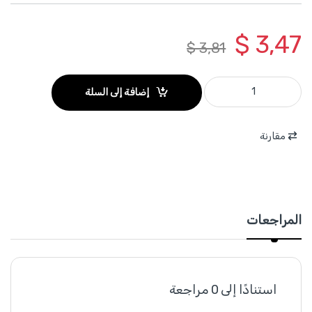
$
3,47
$
3,81
WCZ5510 - مجموعة ملقط نجاري 6 قطع 4 انش +4 قطع 6 انش WADFOW quantity
إضافة إلى السلة
مقارنة
المراجعات
استنادًا إلى 0 مراجعة