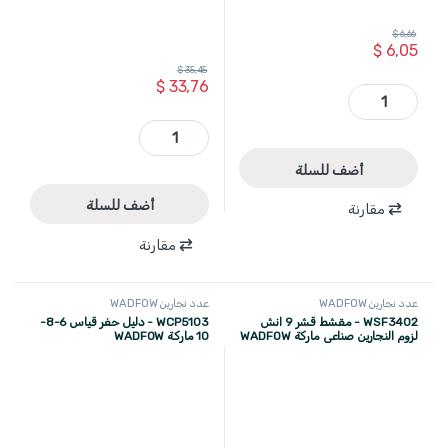
$
6,66
$
6,05
$
35,45
$
33,76
WACC4504 - طقم زاوية 4 قطع جمع زوايا 75 مم WADFOW quantity
WSF2516 - فارة نجار نمرة 6 طول 45 سم مع شفرة عدد 2 صناعي ماركة WADFOW quantity
أضف للسلة
أضف للسلة
مقارنة
مقارنة
عدد نجارين WADFOW
عدد نجارين WADFOW
WSF3402 - مقشط قشر 9 انش
WCP5103 - دليل حفر قياس 6-8-
لزوم النجارين صناعي ماركة WADFOW
10 ماركة WADFOW