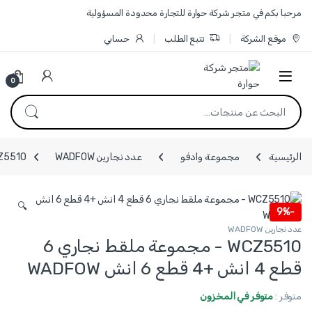
Skip to navigatio
Skip to conten
مرحبا بكم في متجر شركة حوارة للتجارة محدودة المسؤولية
موقع الشركة
تتبع الطلب
حسابي
0
البحث عن:
الرئيسية
مجموعة وادفو
عدد نجارين WADFOW
WCZ5510 - مجموعة ملقط نجاري 6 قطع 4 ا
🔍
9%
-
عدد نجارين WADFOW
WCZ5510 - مجموعة ملقط نجاري 6
قطع 4 انش +4 قطع 6 انش WADFOW
متوفر :
متوفر في المخزون