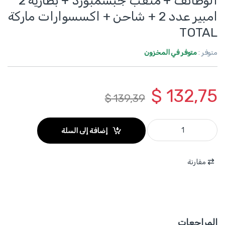
الوظائف + مثقب جبسمبورد + بطارية 2
امبير عدد 2 + شاحن + اكسسوارات ماركة
TOTAL
متوفر :
متوفر في المخزون
$
132,75
$
139,39
TOSLI250382 - كومبو 3 قطع قصاصة خشب 140 مم + جهاز ترددي متعدد الوظائف + مثقب جبسمبورد + بطارية 2 امبير عدد 2 + شاحن + اكسسوارات ماركة TOTAL quantity
إضافة إلى السلة
مقارنة
المراجعات