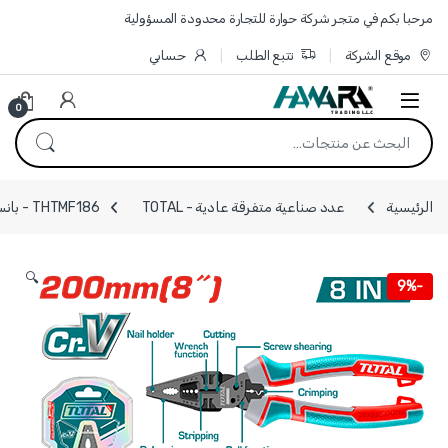
Skip to navigatio
Skip to conten
مرحبا بكم في متجر شركة حوارة للتجارة محدودة المسؤولية
موقع الشركة
تتبع الطلب
حسابي
0
البحث عن:
الرئيسية
عدد صناعية متفرقة عادية - TOTAL
THTMF186 - بانسة 200 مم 8 انش متعدد الوظائف 8 في 1 ماركة TOTAL
🔍
9%
-