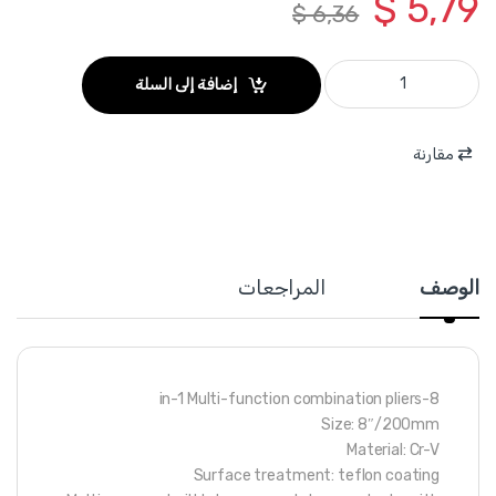
$
5,79
$
6,36
THTMF186 - بانسة 200 مم 8 انش متعدد الوظائف 8 في 1 ماركة TOTAL quantity
إضافة إلى السلة
مقارنة
الوصف
المراجعات
8-in-1 Multi-function combination pliers
Size: 8″/200mm
Material: Cr-V
Surface treatment: teflon coating