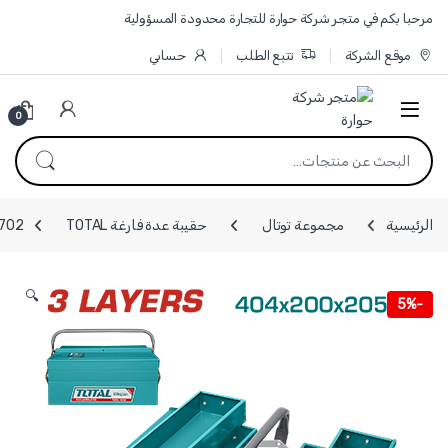
Skip to navigatio
Skip to conten
مرحبا بكم في متجر شركة حوارة للتجارة محدودة المسؤولية
موقع الشركة
تتبع الطلب
حسابي
0
البحث عن:
الرئيسية
مجموعة توتال
حقيبة عدة فارغة TOTAL
THT10702 - صندوق عدة 
🔍
5%
-