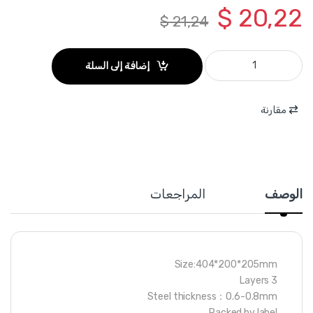
$
20,22
$
21,24
THT10702 - صندوق عدة معدن 3 طبقات 404*200*205 ماركة TOTAL quantity
إضافة إلى السلة
مقارنة
الوصف
المراجعات
Size:404*200*205mm
3 Layers
Steel thickness：0.6-0.8mm
Packed by label