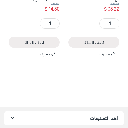
$
15,22
$
36,98
$
14,50
$
35,22
THRRTB2012 - حقيبة قماشية 20 انش عرباية قاعدة بلاستيك حمل 20 كغ ماركة TOTAL quantity
THT36L03 - حقيبة عدة قماشية قاعدة بلاستيك 16 انش 15 كغ ماركة TOTAL (صناعي) quantity
أضف للسلة
أضف للسلة
مقارنة
مقارنة
أهم التصنيفات