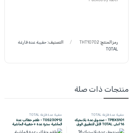
رمز المنتج:
THT10702
التصنيف:
حقيبة عدة فارغة
TOTAL
منتجات ذات صلة
حقيبة عدة فارغة TOTAL
حقيبة عدة فارغة TOTAL
TPBXS101 - صندوق عدة بلاستيك
TOS230912 - طقم حقائب عدة
16 انش TOTAL قابل للتطبيق فوق
قماشية سترة عدة + حقيبة قماشية
عربة دواليب
على الخصر + حقيبة عدة على الظهر +
حقيبة قماشية 16 انش ماركة TOTAL