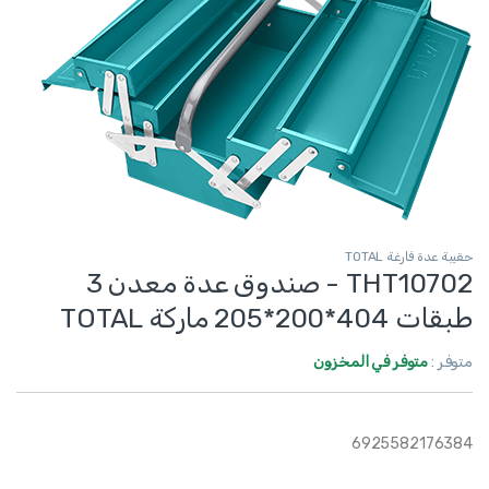
حقيبة عدة فارغة TOTAL
THT10702 - صندوق عدة معدن 3
طبقات 404*200*205 ماركة TOTAL
متوفر :
متوفر في المخزون
6925582176384