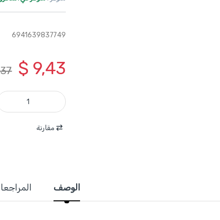
6941639837749
$
9,43
,37
THCPG2510 - مكبس راس شريط من 0.25 لغاية 10 مم طول 6 انش ملبس صناعي ماركة TOTAL quantity
مقارنة
الوصف
المراجعا