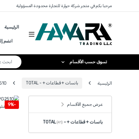
Skip to navigatio
Skip to conten
مرحبا بكم في متجر شركة حوارة للتجارة محدودة المسؤولية
الرئيسية
انضم إل
Search for:
تسوق حسب الأقسام
الرئيسية
بانسات + قطاعات + - TOTAL
THCPG2510 - مكبس راس 
عرض جميع الأقسام
9%
-
بانسات + قطاعات + – TOTAL
(41)