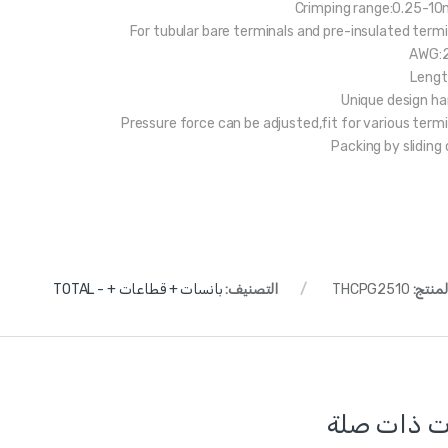
Crimping range:0.25-1
For tubular bare terminals and pre-insulated termi
AWG:
Lengt
Unique design ha
Pressure force can be adjusted,fit for various termi
Packing by sliding
لمنتج:
THCPG2510
التصنيف:
بانسات + قطاعات + - TOTAL
ت ذات صلة