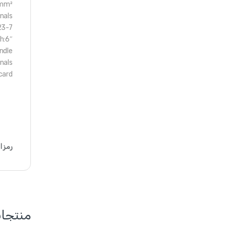
0mm²
nals
23-7
h:6″
ndle
nals
 card
رمز ا
منتجا