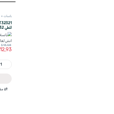
بانسات + قطا
ماركة TOTAL
$
13,58
12,93
THT32321 - بانسة تباشيم قابلة للطي 32 انش لغاية 6.4 
مقا