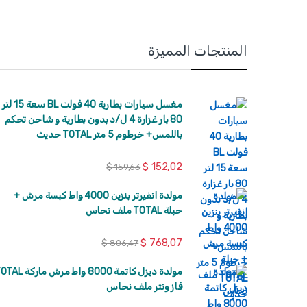
المنتجات المميزة
مغسل سيارات بطارية 40 فولت BL سعة 15 لتر
80 بار غزارة 4 ل/د بدون بطارية و شاحن تحكم
باللمس+ خرطوم 5 متر TOTAL حديث
$
152,02
$
159,63
مولدة انفيرتر بنزين 4000 واط كبسة مرش +
حبلة TOTAL ملف نحاس
$
768,07
$
806,47
مولدة ديزل كاتمة 8000 واط مرش مار
فاز ونتر ملف نحاس