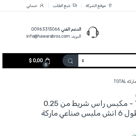
موقع الشركة
تتبع الطلب
حسابي
الدعم الفني
00963313066‏
البريد: info@hawarabros.com
$
0,00
0
THCPG2510 - مكبس راس شريط من 0.25
لغاية 10 مم طول 6 انش ملبس صناعي ماركة
ن