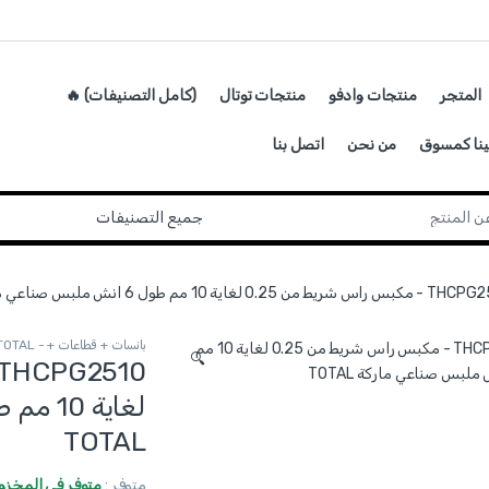
المتجر
منتجات وادفو
منتجات توتال
(كامل التصنيفات) 🔥
ينا كمسوق
من نحن
اتصل بنا
شريط من 0.25 لغاية 10 مم طول 6 انش ملبس صناعي ماركة TOTAL
بانسات + قطاعات + - TOTAL
🔍
TOTAL
متوفر :
متوفر في المخزو