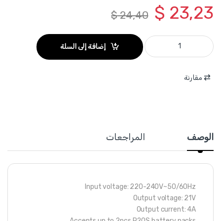
$
23,23
$
24,40
TCLI2034 - شاحن بطارية 20 فولت ثنائي 4 امبير صناعي TOTAL quantity
إضافة إلى السلة
مقارنة
الوصف
المراجعات
Input voltage: 220-240V~50/60Hz
Output voltage: 21V
Output current: 4A
Accepts up to 2pcs P20S battery packs