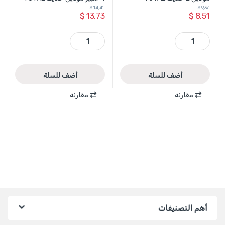
$
14,41
$
9,37
$
13,73
$
8,51
TCLIE2002 - شاحن بطارية 18-20 فولت موديل E حديث TOTAL quantity
TFCLI20411 - شاحن بطارية 20 فولت سريع 4 امبير موديل حديث TOTAL quantity
أضف للسلة
أضف للسلة
مقارنة
مقارنة
أهم التصنيفات