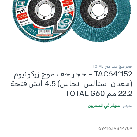
حجر جلخ حف موج TOTAL
TAC641152 - حجر حف موج زركونيوم
(معدن-ستالس-نحاس) 4.5 انش فتحة
22.2 مم TOTAL G60
متوفر :
متوفر في المخزون
6941639844709