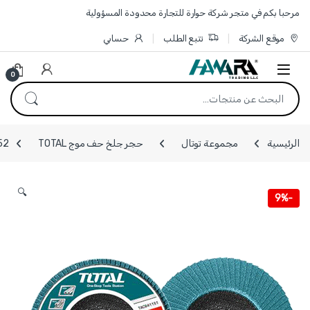
Skip to navigatio
Skip to conten
مرحبا بكم في متجر شركة حوارة للتجارة محدودة المسؤولية
موقع الشركة
تتبع الطلب
حسابي
0
البحث عن:
الرئيسية
مجموعة توتال
حجر جلخ حف موج TOTAL
TAC641152 - حجر
🔍
9%
-