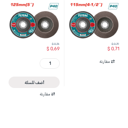
$
0,76
$
0,79
$
0,69
$
0,71
TAC6312540 - حجر جلخ حف موج 40P معدن 5 انش حديث TOTAL quantity
مقارنة
أضف للسلة
مقارنة