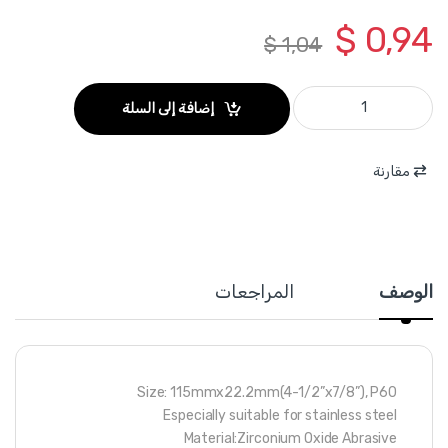
$
0,94
$
1,04
TAC641152 - حجر حف موج زركونيوم (معدن-ستالس-نحاس) 4.5 انش فتحة 22.2 مم TOTAL G60 quantity
إضافة إلى السلة
مقارنة
الوصف
المراجعات
Size: 115mmx22.2mm(4-1/2”x7/8”), P60
Especially suitable for stainless steel
Material:Zirconium Oxide Abrasive