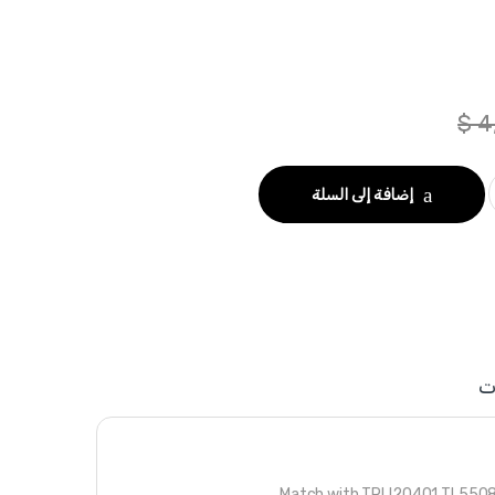
$
4
إضافة إلى السلة
ت
Match with TRLI20401 TL55