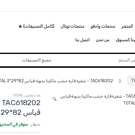
المتجر
منتجات وادفو
منتجات توتال
(كامل التصنيفات) 🔥
ينا كمسوق
من نحن
اتصل بنا
TAC618202 - شفرة فارة خشب ماكيتا يدوية قياس 82*29*3 TOTAL
عدد نجارين TOTAL
🔍
2
قياس 82*29*3 TOTAL
متوفر :
متوفر في المخزو