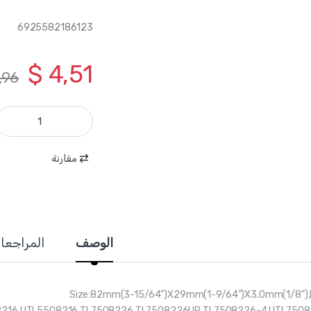
6925582186123
$
4,51
,96
TAC618202 - شفرة فارة خشب ماكيتا يدوية قياس 82*29*3 TOTAL quantity
مقارنة
الوصف
المراجعا
Size:82mm(3-15/64”)X29mm(1-9/64”)X3.0mm(1/8”)
08216 UTL5508216 TL7508226 TL7508226UP TL7508226-4 UTL750