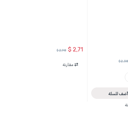
TOT
مفصلات
$
2,71
$
2,98
$
2,3
مقارنة
TOTAL quantit
أضف للسلة
ة