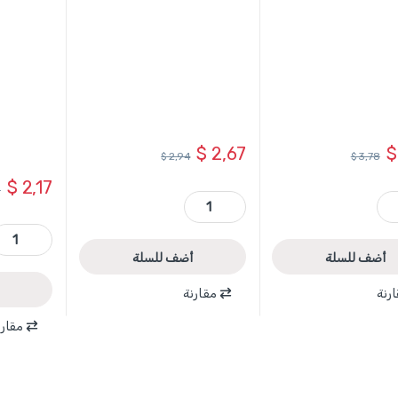
مفصلات
TL1108236 ماركة AL
$
2,67
$
$
2,94
$
3,78
$
2,17
8
شة حفر مفصلات quantity
TAC180251 - شفرة ثقب 25 مم على كرت TOTAL ريشة حفر مفصلات quantity
TAC618201 - ريشة فارة كهربائية ( شفرة ) لزوم TL1108236 ماركة y
أضف للسلة
أضف للسلة
رنة
مقارنة
مقارن