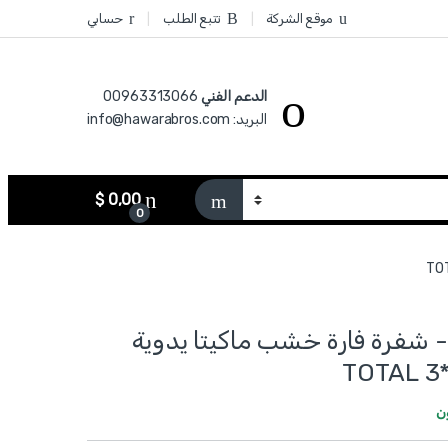
موقع الشركة
تتبع الطلب
حسابي
الدعم الفني
00963313066‏
البريد: info@hawarabros.com
$
0,00
0
TAC61820 - شفرة فارة خشب ماكيتا يدوية
ن