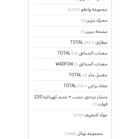
مجموعة وادفو
(2٬092)
محرك بنزين
(2)
مضخة بنزين
(1)
مطارق – TOTAL
(40)
معدات الحدائق TOTAL
(22)
معدات الحدائق WADFOW
(1)
مغسل ماء TOTAL
(5)
مفك براغي – TOTAL
(78)
منشار ترددي خشب + حديد كهربائية 220
فولت
(1)
مواد للتعريف
(232)
مجموعة توتال
(1٬466)