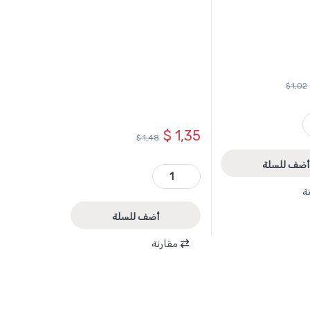
$
1,02
TOTAL qua
$
1,35
$
1,48
أضف للسلة
TAC211001 - ريشة باطون ألماس 10مم طول 120 مم TOTAL quantity
ة
أضف للسلة
مقارنة