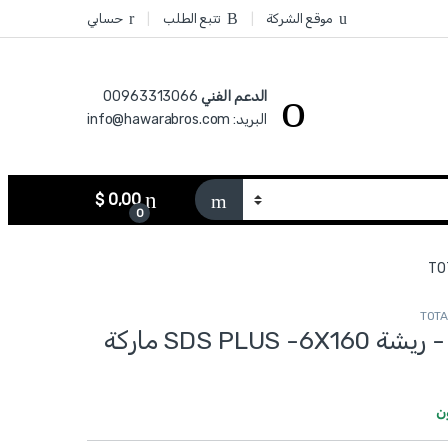
موقع الشركة
تتبع الطلب
حسابي
الدعم الفني
00963313066‏
البريد: info@hawarabros.com
$
0,00
0
TAC310602 - ريشة SDS PLUS -6X160 ماركة
ن