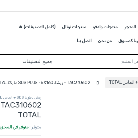
المتجر
منتجات وادفو
منتجات توتال
(كامل التصنيفات) 🔥
ينا كمسوق
من نحن
اتصل بنا
TAC310602 - ريشة SDS PLUS -6X160 ماركة TOTAL
ريش باطون SDS + الماس TOTAL
TOTAL
متوفر :
متوفر في المخزو