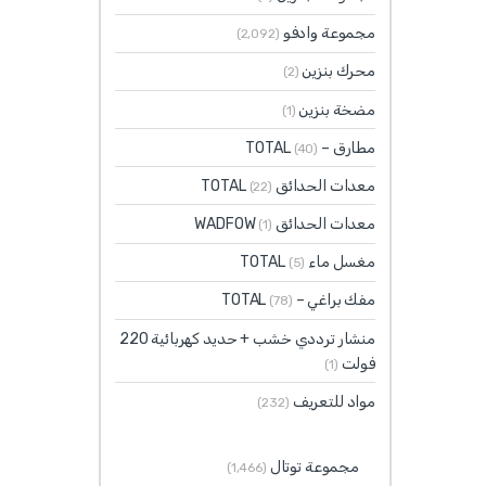
مجموعة وادفو
(2٬092)
محرك بنزين
(2)
مضخة بنزين
(1)
مطارق – TOTAL
(40)
معدات الحدائق TOTAL
(22)
معدات الحدائق WADFOW
(1)
مغسل ماء TOTAL
(5)
مفك براغي – TOTAL
(78)
منشار ترددي خشب + حديد كهربائية 220
فولت
(1)
مواد للتعريف
(232)
مجموعة توتال
(1٬466)