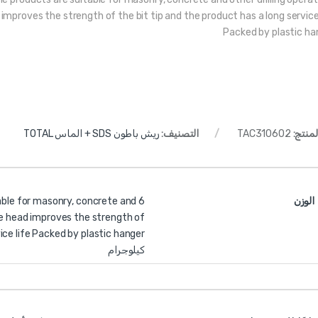
proves the strength of the bit tip and the product has a long service 
Packed by plastic ha
لمنتج:
TAC310602
التصنيف:
ريش باطون SDS + الماس TOTAL
الوزن
able for masonry, concrete and
de head improves the strength of
vice life Packed by plastic hanger
كيلوجرام