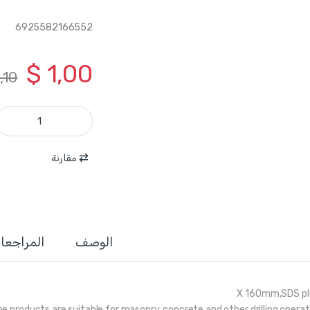
6925582166552
$
1,00
,10
TAC310602 - ريشة SDS PLUS -6X160 ماركة TOTAL quantity
مقارنة
الوصف
المراجعا
e products are suitable for masonry, concrete and other drilling operat