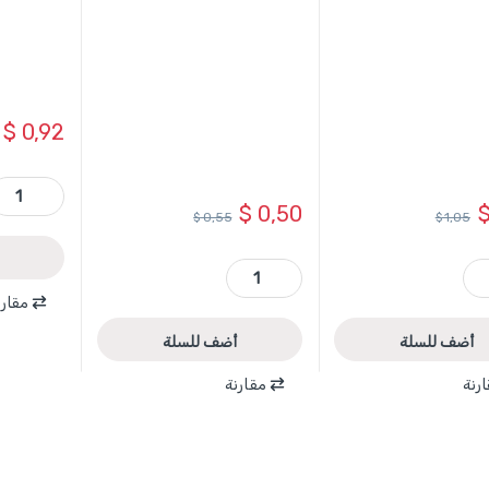
$
0,92
TAC310551 - ريشة SDS PLUS 5.5 × 110 ماركة ntity
$
0,50
$
0,55
$
1,05
12 مم TOTAL quantity
TAC220401 - ريشة باطون الماس 4 مم طول 75 مم TOTAL quantity
مقارن
أضف للسلة
أضف للسلة
رنة
مقارنة