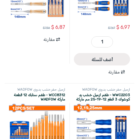
$
6,87
$
6,97
$
7,56
$
7,67
مقارنة
WWC2204 - طقم ازميل خشب 4 قطع 6-12-19-25 مم يد فيبر كلاس ماركة WADFOW quantity
أضف للسلة
مقارنة
ازميل حفر خشب يدوي WADFOW
ازميل حفر خشب يدوي WADFOW
WWC2203 - طقم ازميل خشب يد
WCC8312 - طقم سنابك 12 قطعة
كوشوك 3 قطع 12-19-25 مم ماركة
ماركة WADFOW
WADFOW