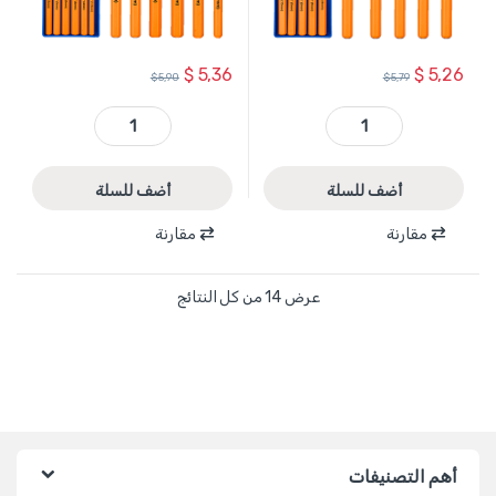
$
5,36
$
5,26
$
5,90
$
5,79
WCC8395 - طقم سنابك 5 قطع ماركة WADFOW quantity
WCC8306 - طقم سنابك 6 قطع ماركة WADFOW quantity
أضف للسلة
أضف للسلة
مقارنة
مقارنة
عرض ⁦14⁩ من كل النتائج
أهم التصنيفات