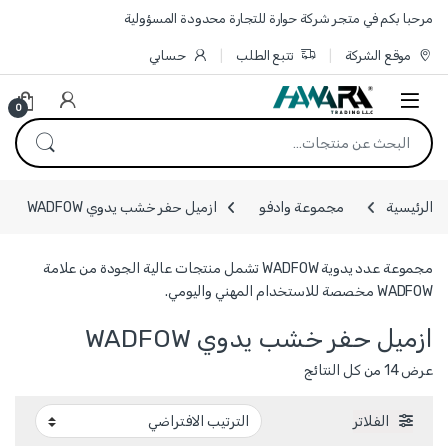
Skip to navigatio
Skip to conten
مرحبا بكم في متجر شركة حوارة للتجارة محدودة المسؤولية
موقع الشركة
تتبع الطلب
حسابي
0
البحث عن:
الرئيسية
مجموعة وادفو
ازميل حفر خشب يدوي WADFOW
مجموعة عدد يدوية WADFOW تشمل منتجات عالية الجودة من علامة
WADFOW مخصصة للاستخدام المهني واليومي.
ازميل حفر خشب يدوي WADFOW
عرض ⁦14⁩ من كل النتائج
الفلاتر