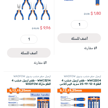
$
1,80
$
1,98
WWC1209 - ازميل خشب عرض 9 مم طول 140مم WADFOW quantity
$
9,96
$
10,95
أضف للسلة
WPS1618 - طقم 8 قطع بانسات و قطاعات الكترونية ماركة WADFOW quantity
مقارنة
أضف للسلة
مقارنة
ازميل حفر خشب يدوي WADFOW
ازميل حفر خشب يدوي WADFOW
WWC2204 - طقم ازميل خشب 4
WWC3214 - طقم ازميل خشب 4
قطع 6-12-19-25 مم يد فيبر كلاس
قطع ماركة WADFOW
ماركة WADFOW