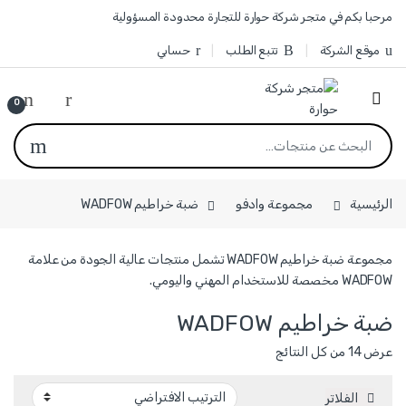
Skip to navigatio
Skip to conten
مرحبا بكم في متجر شركة حوارة للتجارة محدودة المسؤولية
موقع الشركة
تتبع الطلب
حسابي
0
البحث عن:
الرئيسية
مجموعة وادفو
ضبة خراطيم WADFOW
مجموعة ضبة خراطيم WADFOW تشمل منتجات عالية الجودة من علامة
WADFOW مخصصة للاستخدام المهني واليومي.
ضبة خراطيم WADFOW
عرض ⁦14⁩ من كل النتائج
الفلاتر