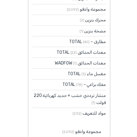
مجموعة وادفو
(2٬092)
محرك بنزين
(2)
مضخة بنزين
(1)
مطارق – TOTAL
(40)
معدات الحدائق TOTAL
(22)
معدات الحدائق WADFOW
(1)
مغسل ماء TOTAL
(5)
مفك براغي – TOTAL
(78)
منشار ترددي خشب + حديد كهربائية 220
فولت
(1)
مواد للتعريف
(232)
مجموعة وادفو
(2٬092)