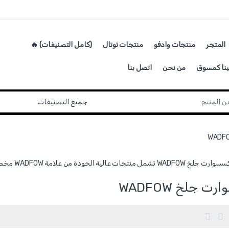
المتجر
منتجات وادفو
منتجات توتال
(كامل التصنيفات) 🔥
ينا كمسوق
من نحن
اتصل بنا
ية الجودة من علامة WADFOW مخصصة للاستخدام المهني واليومي.
ت جلخ WADFOW