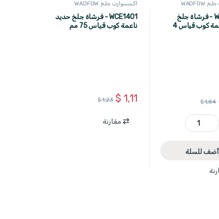
WADFOW
اكسسوارت جلخ WADFOW
WCE1402 - فرشاة جلخ
WCE1401 - فرشاة جلخ حديد
حديد ناعمة كوب قياس 4
ناعمة كوب قياس 75 مم
ماركة WADFOW
$
1,11
$
1,23
$
1,84
مقارنة
WCE1402 - فرشاة جلخ حديد ناعمة كوب قياس 4 انش 100 مم ماركة WADFOW quantity
أضف للسلة
رنة