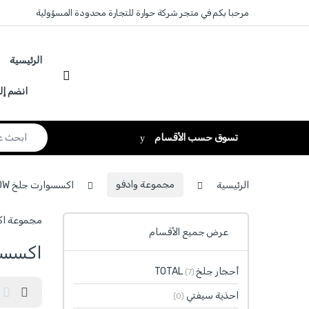
Skip to navigatio
Skip to conten
مرحبا بكم في متجر شركة حوارة للتجارة محدودة المسؤولية
الرئيسية
انضم إل
Search for:
تسوق حسب الأقسام
الرئيسية
مجموعة وادفو
اكسسوارت جلخ WADFOW
مجموعة اكسسوارت جلخ WADFOW تشمل منتجات عال
عرض جميع الأقسام
اكسسوار
أحجار جلخ TOTAL
(7)
احذية سيفتي
(0)