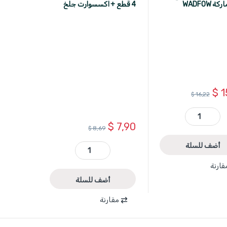
 WADFOW
4 قطع + اكسسوارت جلخ
محوري WADFOW
$
1
$
16,22
WASC1251 - قاعدة جلخ 45 درجة ماركة WADFOW quantity
$
7,90
$
8,69
أضف للسلة
WRR8001 - مجموعة حقائب 4 قطع + اكسسوارت جلخ محوري WADFOW quantity
قارنة
أضف للسلة
مقارنة