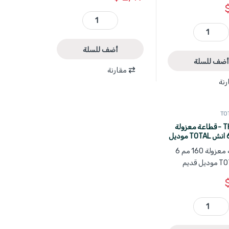
THT1776P - قطاعة راس طويل 180 مم 7 انش عادية TOTAL quantity
THT230612 - قطاعة الكترونية للبلاستيك 160 مم 6 انش صناعي ماركة TOTAL quantity
أضف للسلة
أضف للسلة
مقارنة
رنة
THTIP261 - قطاعة معزولة
160 مم 6 انش TOTAL موديل
THTIP261 - قطاعة معزولة 160 مم 6 انش TOTAL موديل قديم quantity