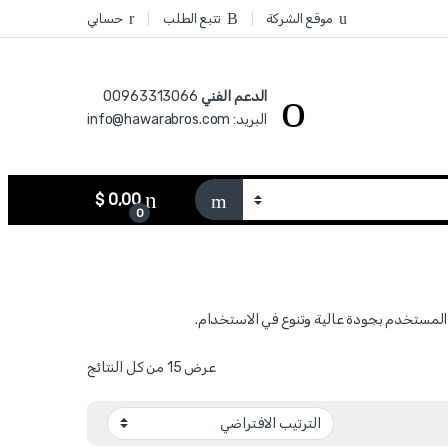
موقع الشركة
تتبع الطلب
حسابي
الدعم الفني
00963313066‏
البريد: info@hawarabros.com
$
0,00
0
عرض ⁦15⁩ من كل النتائج