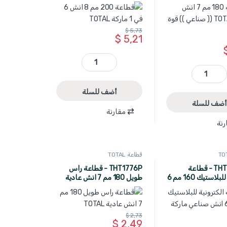
قوة عالي
TOTAL
$
5,73
$
5,21
THTMF386 - قطاعة 200 مم 8 انش 6 في 1 ماركة TOTAL quantity
THT230706S - قطاعة 180 مم 7 انش ماركة TOTAL (( صناعي )) قوة عالي quantity
أضف للسلة
أضف للسلة
مقارنة
رنة
قطاعة TOTAL
THT230612 - قطاعة
THT1776P - قطاعة راس
الكترونية للبلاستيك 160 مم 6
طويل 180 مم 7 انش عادية
ماركة TOTAL
TOTAL
$
2,73
$
2,49