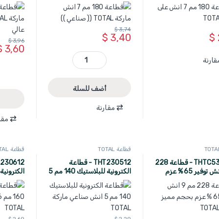
صناعي ))
صناعي )) 
$
3,74
$
3,40
$
$
3,96
$
3,60
قارنة
THT230706 - قطاعة 180 مم 7 انش ماركة TOTAL (( صناعي )) quantity
أضف للسلة
مقارنة
مقا
قطاعة TOTAL
قطاعة TOTAL
THTC530906 - قطاعة 228
THT230512 - قطاعة
مم 9 انش توفير 65 % عزم
الكترونية للبلاستيك 140 مم 5
ز ماركة TOTAL
انش صناعي ماركة TOTAL
انش صناعي 
$
2,69
$
2,29