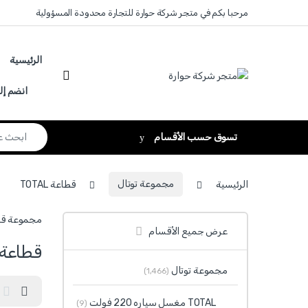
Skip to navigatio
Skip to conten
مرحبا بكم في متجر شركة حوارة للتجارة محدودة المسؤولية
الرئيسية
انضم إل
Search for:
تسوق حسب الأقسام
الرئيسية
مجموعة توتال
قطاعة TOTAL
مجموعة قطاعة TOTAL تضم منتجات وأدوات متخصصة ضمن نفس الفئة لتلبية احتياجات ا
عرض جميع الأقسام
قطاعة OTAL
مجموعة توتال
(1٬466)
TOTAL مغسل سياره 220 فولت
(9)