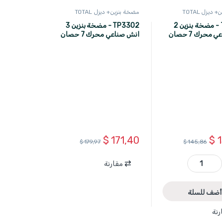
ديزل TOTAL
مضخة بنزين+ ديزل TOTAL
TP3202 - مضخة بنزين 2
TP3302 - مضخة بنزين 3
انش صناعي محرك 7 حصان
انش صناعي محرك 7 حصان
رفع اعظمي 32 متر غزارة 100
ل/د TOTAL
$
171,40
$
1
$
179,97
$
145,86
مقارنة
TP3202 - مضخة بنزين 2 انش صناعي محرك 7 حصان TOTAL quantity
أضف للسلة
رنة