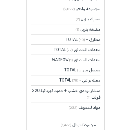
مجموعة وادفو
(2٬092)
محرك بنزين
(2)
مضخة بنزين
(1)
مطارق – TOTAL
(40)
معدات الحدائق TOTAL
(22)
معدات الحدائق WADFOW
(1)
مغسل ماء TOTAL
(5)
مفك براغي – TOTAL
(78)
منشار ترددي خشب + حديد كهربائية 220
فولت
(1)
مواد للتعريف
(232)
مجموعة توتال
(1٬466)