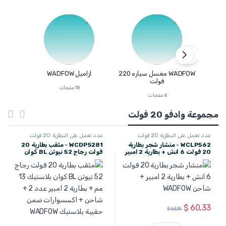
WADFOW مغسل سياره 220
ازاميل WADFOW
ازمي
فولت
18 منتجات
4 منتجات
مجموعة وادفو 20 فولت
عدد تعمل على البطارية 20 فولت
عدد تعمل على البطارية 20 فولت
WADFOW
WADFOW
WCLP562 - منشار شجر بطارية
WCDP5281 - مثقب بطارية 20
20 فولت 6 انش + بطارية 2 امبير
فولت رجاج 52 نيوتن BL كوان
+ شاحن WADFOW
بلاستيك 13 مم + بطارية 2 امبير
عدد 2 + شاحن + اكسسوارات
ضمن حقيبة بلاستيك WADFOW
$
60,33
$
63,35