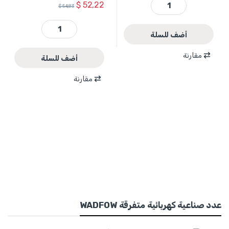
$
52,22
$
54,83
WCLP562 - منشار شجر بطارية 20 فولت 6 انش + بطارية 2 امبير + شاحن WADFOW quantity
WCDP5281 - مثقب بطارية 20 فولت رجاج 52 نيوتن BL كوان بلاستيك 13 مم + بطارية 2 امبير عدد 2 + شاحن + اكسسوارات ضمن حقيبة بلاستيك WADFOW quantity
أضف للسلة
مقارنة
أضف للسلة
WHT3M4V - مكبس هيدروليك لخراطيم المياه 20 فولت قياس 15-18-22-28 mm2 استطاعة 19 كيلو نيوتن + بطارية 2 امبير عدد 2 + شاحن ضمن حقيبة بلاستيك WADFOW quantity
مقارنة
عدد صناعية كهربائية متفرقة WADFOW