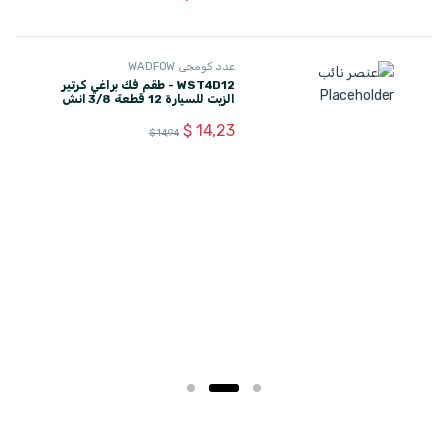
عدد كومجي WADFOW
WST4D12 - طقم فك براغي كرتير
الزيت للسيارة 12 قطعة 3/8 انش
WADFOW
$
14,23
$
14,94