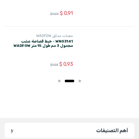
مجدول 3 مم طول 15 متر WADFOW
$
0,93
$
1,03
أهم التصنيفات
راوبط مباشرة