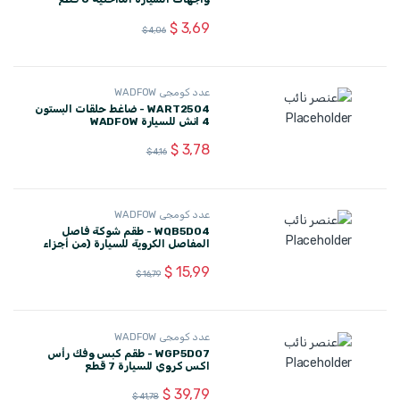
بلاستيك WADFOW
$
3,69
$
4,06
عدد كومجي WADFOW
WART2504 - ضاغط حلقات البستون
4 انش للسيارة WADFOW
$
3,78
$
4,16
عدد كومجي WADFOW
WQB5D04 - طقم شوكة فاصل
المفاصل الكروية للسيارة (من أجزاء
نظام التعليق والتوجيه) 5 قطع
WADFOW
$
15,99
$
16,79
عدد كومجي WADFOW
WGP5D07 - طقم كبس وفك رأس
اكس كروي للسيارة 7 قطع
WADFOW C-frame
$
39,79
$
41,78