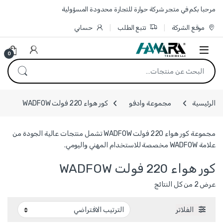
Skip to navigatio
Skip to conten
مرحبا بكم في متجر شركة حوارة للتجارة محدودة المسؤولية
موقع الشركة
تتبع الطلب
حسابي
0
البحث عن:
الرئيسية
مجموعة وادفو
كور هواء 220 فولت WADFOW
مجموعة كور هواء 220 فولت WADFOW تشمل منتجات عالية الجودة من
علامة WADFOW مخصصة للاستخدام المهني واليومي.
كور هواء 220 فولت WADFOW
عرض ⁦2⁩ من كل النتائج
الفلاتر