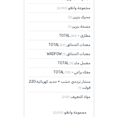
مجموعة وادفو
(2٬092)
محرك بنزين
(2)
مضخة بنزين
(1)
مطارق – TOTAL
(40)
معدات الحدائق TOTAL
(22)
معدات الحدائق WADFOW
(1)
مغسل ماء TOTAL
(5)
مفك براغي – TOTAL
(78)
منشار ترددي خشب + حديد كهربائية 220
فولت
(1)
مواد للتعريف
(232)
مجموعة وادفو
(2٬092)