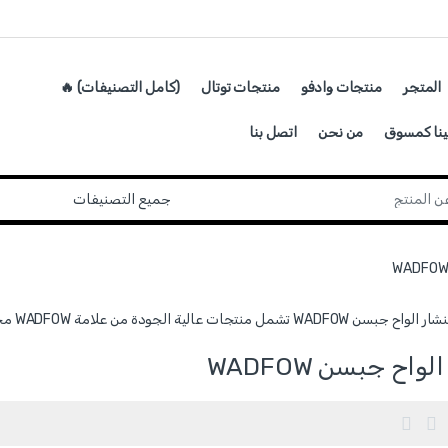
المتجر
منتجات وادفو
منتجات توتال
(كامل التصنيفات) 🔥
ينا كمسوق
من نحن
اتصل بنا
ات عالية الجودة من علامة WADFOW مخصصة للاستخدام المهني واليومي.
واح جبسن WADFOW