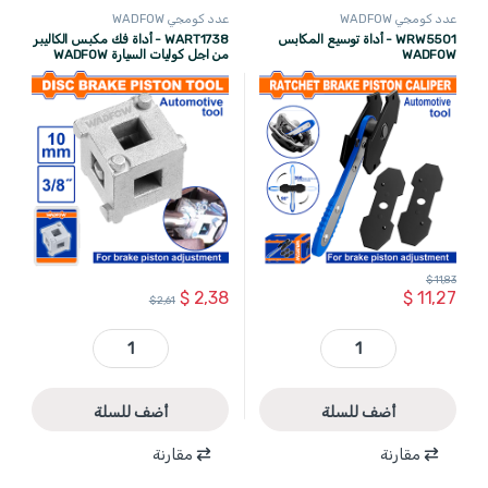
عدد كومجي WADFOW
عدد كومجي WADFOW
WRW5501 - أداة توسيع المكابس
WART1738 - أداة فك مكبس الكاليبر
WADFOW
من اجل كوليات السيارة WADFOW
$
11,83
$
2,38
$
11,27
$
2,61
WRW5501 - أداة توسيع المكابس WADFOW quantity
WART1738 - أداة فك مكبس الكاليبر من اجل كوليات السيارة WADFOW quantity
أضف للسلة
أضف للسلة
مقارنة
مقارنة