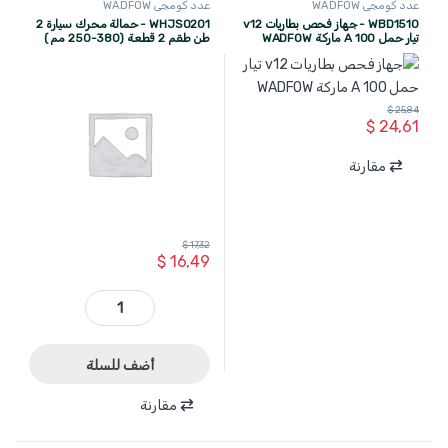
عدد كومجي WADFOW
عدد كومجي WADFOW
WBD1510 - جهاز فحص بطاريات v12
WHJS0201 - حمالة محرك سيارة 2
تيار حمل 100 A ماركة WADFOW
طن طقم 2 قطعة (380-250 مم )
WADFOW
$
25,84
$
24,61
مقارنة
$
17,32
$
16,49
WHJS0201 - حمالة محرك سيارة 2 طن طقم 2 قطعة (380-250 مم ) WADFOW quantity
أضف للسلة
مقارنة