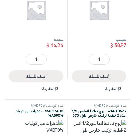
$
48,57
$
40,92
$
46,26
$
38,97
WYC0140 - زحافة سيارة 36 انش قياس 95×45 ×10 وزن 8.5 كغ منجدة مع اسفنج+ امكانية التحكم بالطول والارتفاع WADFOW quantity
WNC1531 - زحافة سيارة حمل 130 كغ مع مساحة تخزين WADFOW quantity
أضف للسلة
أضف للسلة
مقارنة
مقارنة
عدد كومجي WADFOW
عدد كومجي WADFOW
WART8537 - زوج ضاغط اتماسور 1/2
WART1408 - شفرات عيار كوليات
انش 2 قطعة تركيب خارجي طول 370
WADFOW
مم WADFOW