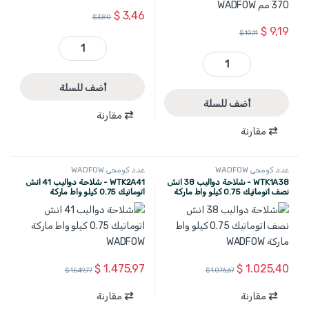
$
3,46
$
3,80
$
9,19
$
10,11
WART1408 - شفرات عيار كوليات WADFOW quantity
WART8537 - زوج ضاغط اتماسور 1/2 انش 2 قطعة تركيب خارجي طول 370 مم WADFOW quantity
أضف للسلة
أضف للسلة
مقارنة
مقارنة
عدد كومجي WADFOW
عدد كومجي WADFOW
WTK1A38 - شلاحة دواليب 38 انش
WTK2A41 - شلاحة دواليب 41 انش
نصف اتوماتيك 0.75 كيلو واط ماركة
اتوماتيك 0.75 كيلو واط ماركة
WADFOW
WADFOW
$
1.475,97
$
1.025,40
$
1.549,77
$
1.076,67
مقارنة
مقارنة