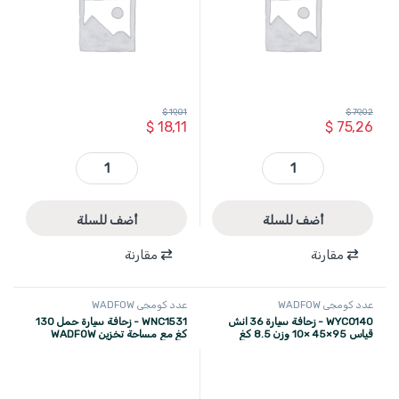
$
19,01
$
79,02
$
18,11
$
75,26
WVE2A25 - رمبة 2.5 طن دولاب عرض 240 مم وزن 8.6 كغ جسم معدن اسود قطعتين WADFOW quantity
WCCP0365 - زحافة سيارة 36 انش قياس 90×40 ×10 وزن 3.45 كغ WADFOW quantity
أضف للسلة
أضف للسلة
مقارنة
مقارنة
عدد كومجي WADFOW
عدد كومجي WADFOW
WYC0140 - زحافة سيارة 36 انش
WNC1531 - زحافة سيارة حمل 130
قياس 95×45 ×10 وزن 8.5 كغ
كغ مع مساحة تخزين WADFOW
منجدة مع اسفنج+ امكانية التحكم
بالطول والارتفاع WADFOW