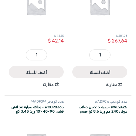
$
44,25
$
281,03
$
42,14
$
267,64
WXC1A02 - رافعة محركات زرافة 2 طن مجال الرفع ( 16 سم - 204 سم ) صناعي 89.4 كغ WADFOW quantity
WVE1Q02 - رمبة 2 طن دولاب عرض 210 مم وزن 5.6 كغ هيكل معدن ازرق قطعتين WADFOW quantity
أضف للسلة
أضف للسلة
مقارنة
مقارنة
عدد كومجي WADFOW
عدد كومجي WADFOW
WVE2A25 - رمبة 2.5 طن دولاب
WCCP0365 - زحافة سيارة 36 انش
عرض 240 مم وزن 8.6 كغ جسم
قياس 90×40 ×10 وزن 3.45 كغ
معدن اسود قطعتين WADFOW
WADFOW