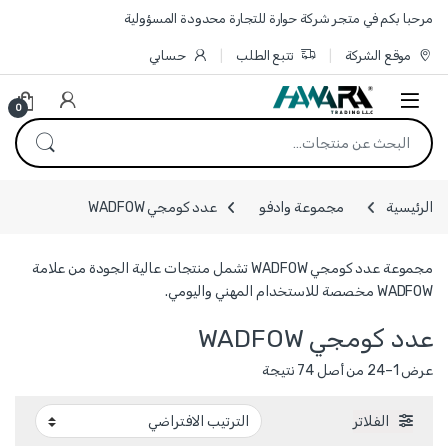
Skip to navigatio
Skip to conten
مرحبا بكم في متجر شركة حوارة للتجارة محدودة المسؤولية
موقع الشركة
تتبع الطلب
حسابي
0
البحث عن:
الرئيسية
مجموعة وادفو
عدد كومجي WADFOW
مجموعة عدد كومجي WADFOW تشمل منتجات عالية الجودة من علامة
WADFOW مخصصة للاستخدام المهني واليومي.
عدد كومجي WADFOW
عرض 1–24 من أصل 74 نتيجة
الفلاتر