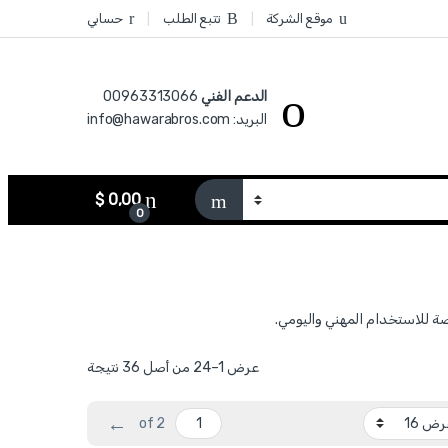
موقع الشركة
تتبع الطلب
حسابي
الدعم الفني
00963313066‏
البريد: info@hawarabros.com
$
0,00
0
عرض 1–24 من أصل 36 نتيجة
←
of 2