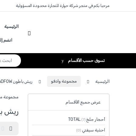
Skip to navigatio
Skip to conten
مرحبا بكم في متجر شركة حوارة للتجارة محدودة المسؤولية
الرئيسية
انضم إل
Search for:
تسوق حسب الأقسام
الرئيسية
مجموعة وادفو
ريش باطون SDS PLUS WADFOW
مجموعة مجموعة ريش WADFOW تشمل منتجات عالية ا
عرض جميع الأقسام
ريش باطون FOW
أحجار جلخ TOTAL
(7)
احذية سيفتي
(0)