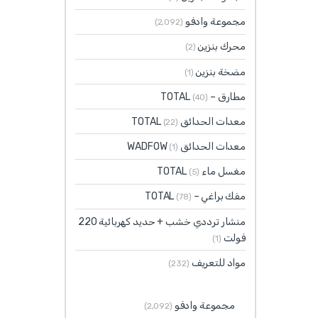
مجموعة وادفو
(2٬092)
محرك بنزين
(2)
مضخة بنزين
(1)
مطارق – TOTAL
(40)
معدات الحدائق TOTAL
(22)
معدات الحدائق WADFOW
(1)
مغسل ماء TOTAL
(5)
مفك براغي – TOTAL
(78)
منشار ترددي خشب + حديد كهربائية 220
فولت
(1)
مواد للتعريف
(232)
مجموعة وادفو
(2٬092)