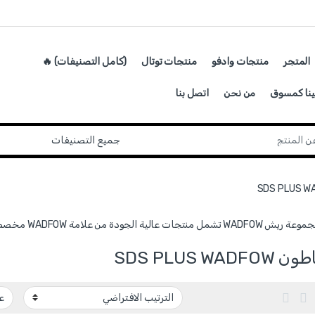
المتجر
منتجات وادفو
منتجات توتال
(كامل التصنيفات) 🔥
ينا كمسوق
من نحن
اتصل بنا
لجودة من علامة WADFOW مخصصة للاستخدام المهني واليومي.
SDS PLUS WAD