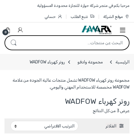
Skip to navigatio
Skip to conten
مرحبا بكم في متجر شركة حوارة للتجارة محدودة المسؤولية
موقع الشركة
تتبع الطلب
حسابي
0
البحث عن:
الرئيسية
مجموعة وادفو
روتر كهرباء WADFOW
مجموعة روتر كهرباء WADFOW تشمل منتجات عالية الجودة من علامة
WADFOW مخصصة للاستخدام المهني واليومي.
روتر كهرباء WADFOW
عرض ⁦3⁩ من كل النتائج
الفلاتر