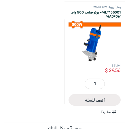
روتر كهرباء WADFOW
WLT155001 - روتر خشب 500 واط
WADFOW
$
31,04
$
29,56
WLT155001 - روتر خشب 500 واط WADFOW quantity
أضف للسلة
مقارنة
عرض ⁦3⁩ من كل النتائج