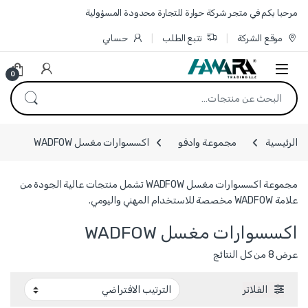
Skip to navigatio
Skip to conten
مرحبا بكم في متجر شركة حوارة للتجارة محدودة المسؤولية
موقع الشركة
تتبع الطلب
حسابي
0
البحث عن:
الرئيسية
مجموعة وادفو
اكسسوارات مغسل WADFOW
مجموعة اكسسوارات مغسل WADFOW تشمل منتجات عالية الجودة من
علامة WADFOW مخصصة للاستخدام المهني واليومي.
اكسسوارات مغسل WADFOW
عرض ⁦8⁩ من كل النتائج
الفلاتر