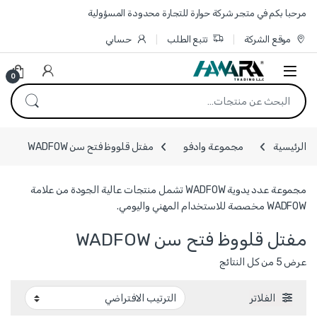
Skip to navigatio
Skip to conten
مرحبا بكم في متجر شركة حوارة للتجارة محدودة المسؤولية
موقع الشركة
تتبع الطلب
حسابي
0
البحث عن:
الرئيسية
مجموعة وادفو
مفتل قلووظ فتح سن WADFOW
مجموعة عدد يدوية WADFOW تشمل منتجات عالية الجودة من علامة
WADFOW مخصصة للاستخدام المهني واليومي.
مفتل قلووظ فتح سن WADFOW
عرض ⁦5⁩ من كل النتائج
الفلاتر