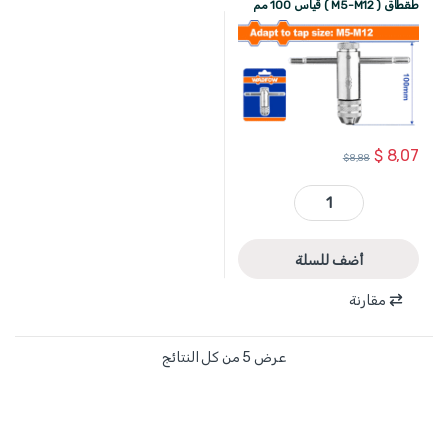
طقطاق ( M5-M12 ) قياس 100 مم
WADFOW
$
8,07
$
8,88
WTDW2K12 - مفتل قلووظ فتح سن طقطاق ( M5-M12 ) قياس 100 مم WADFOW quantity
أضف للسلة
مقارنة
عرض ⁦5⁩ من كل النتائج