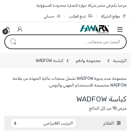
Skip to navigatio
Skip to conten
مرحبا بكم في متجر شركة حوارة للتجارة محدودة المسؤولية
موقع الشركة
تتبع الطلب
حسابي
0
البحث عن:
الرئيسية
مجموعة وادفو
كباسة WADFOW
مجموعة عدد يدوية WADFOW تشمل منتجات عالية الجودة من علامة
WADFOW مخصصة للاستخدام المهني واليومي.
كباسة WADFOW
عرض ⁦18⁩ من كل النتائج
الفلاتر