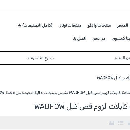
المتجر
منتجات وادفو
منتجات توتال
(كامل التصنيفات) 🔥
ينا كمسوق
من نحن
اتصل بنا
كبل WADFOW
WADFOW تشمل منتجات عالية الجودة من علامة WADFOW مخصصة للاستخدام المهني واليومي.
ابلات لزوم قص كبل WADFOW