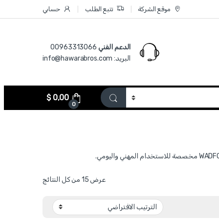
موقع الشركة
تتبع الطلب
حسابي
الدعم الفني
00963313066‏
البريد: info@hawarabros.com
$
0,00
0
عرض ⁦15⁩ من كل النتائج