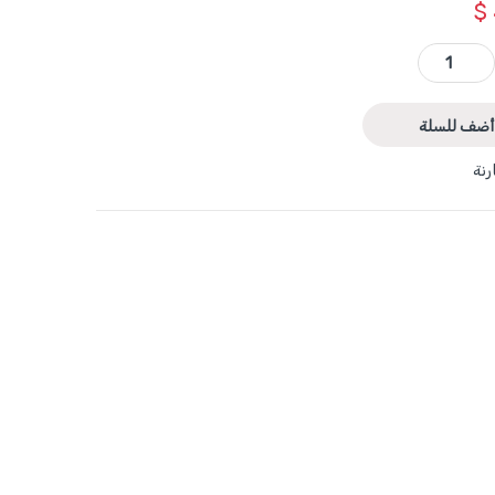
$
WCT1460 - قطاعة كبل طقطاق 60-400 مم2 ماركة WADFOW quantity
أضف للسلة
رنة