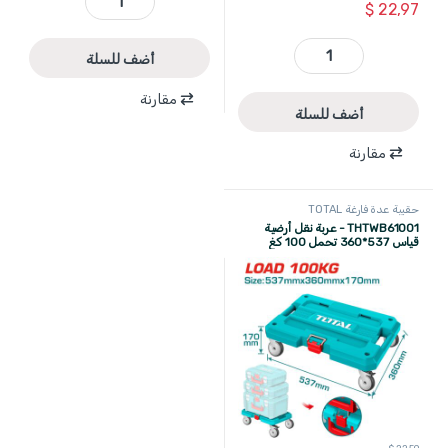
$
22,97
TPBXK0032 - طقم صناديق عدة بلاستيك عدد 3 قياس 14 انش + 17 انش + 20 انش قفل معدن ماركة TOTAL quantity
أضف للسلة
TPBXK0031 - طقم صناديق عدة بلاستيك عدد 3 قياس 14 انش + 17 انش + 20 انش قفل بلاستيك ماركة TOTAL quantity
مقارنة
أضف للسلة
مقارنة
حقيبة عدة فارغة TOTAL
THTWB61001 - عربة نقل أرضية
قياس 537*360 تحمل 100 كغ
حقايب خاصة 16و 19 انش TOTAL