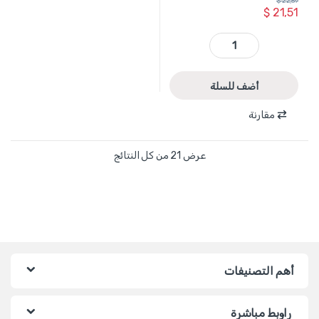
$
22,59
$
21,51
THTWB61001 - عربة نقل أرضية قياس 537*360 تحمل 100 كغ حقايب خاصة 16و 19 انش TOTAL quantity
أضف للسلة
مقارنة
عرض ⁦21⁩ من كل النتائج
أهم التصنيفات
راوبط مباشرة