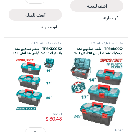
TOS230912 - طقم حقائب عدة قماشية سترة عدة + حقيبة قماشية على الخصر + حقيبة عدة على الظهر + حقيبة قماشية 16 انش ماركة TOTAL quantity
أضف للسلة
أضف للسلة
مقارنة
مقارنة
حقيبة عدة فارغة TOTAL
حقيبة عدة فارغة TOTAL
TPBXK0031 - طقم صناديق عدة
TPBXK0032 - طقم صناديق عدة
بلاستيك عدد 3 قياس 14 انش + 17
بلاستيك عدد 3 قياس 14 انش + 17
انش + 20 انش قفل بلاستيك ماركة
انش + 20 انش قفل معدن ماركة
TOTAL
TOTAL
$
32,01
$
30,48
$
24,11