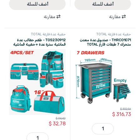
أضف للسلة
أضف للسلة
مقارنة
مقارنة
حقيبة عدة فارغة TOTAL
حقيبة عدة فارغة TOTAL
THRC01071 - صندوق عدة معدن
TOS230912 - طقم حقائب عدة
متحرك 7 طبقات فارغ TOTAL
قماشية سترة عدة + حقيبة قماشية
على الخصر + حقيبة عدة على الظهر +
حقيبة قماشية 16 انش ماركة TOTAL
$
332,56
$
316,73
$
34,42
$
32,78
THRC01071 - صندوق عدة معدن متحرك 7 طبقات فارغ TOTAL quantity